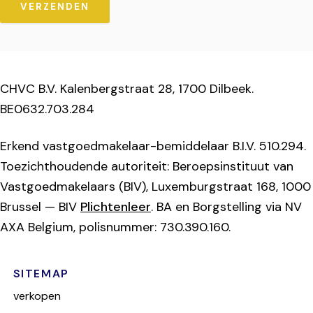
VERZENDEN
CHVC B.V. Kalenbergstraat 28, 1700 Dilbeek.
BE0632.703.284
Erkend vastgoedmakelaar-bemiddelaar B.I.V. 510.294.
Toezichthoudende autoriteit: Beroepsinstituut van
Vastgoedmakelaars (BIV), Luxemburgstraat 168, 1000
Brussel — BIV
Plichtenleer
. BA en Borgstelling via NV
AXA Belgium, polisnummer: 730.390.160.
SITEMAP
verkopen