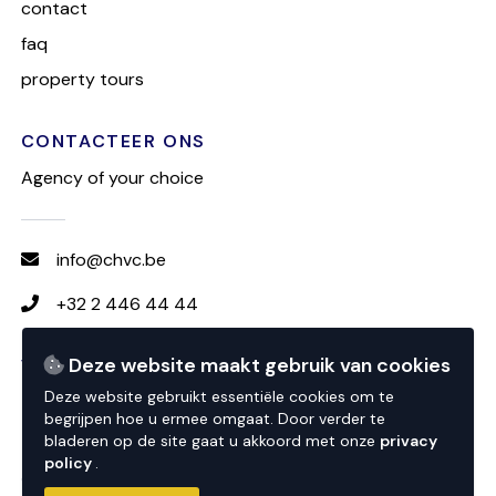
contact
faq
property tours
CONTACTEER ONS
Agency of your choice
info@chvc.be
+32 2 446 44 44
Deze website maakt gebruik van cookies
VOLG CHVC
Deze website gebruikt essentiële cookies om te
begrijpen hoe u ermee omgaat. Door verder te
bladeren op de site gaat u akkoord met onze
privacy
policy
.
© 2026 CHVC