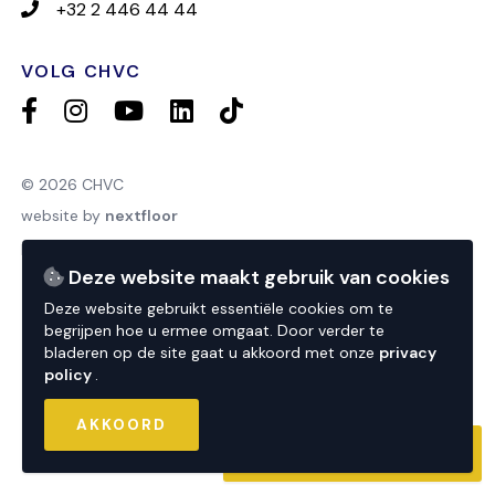
+32 2 446 44 44
VOLG CHVC
© 2026 CHVC
website by
nextfloor
powered by
sweepbright
Deze website maakt gebruik van cookies
privacy
Deze website gebruikt essentiële cookies om te
begrijpen hoe u ermee omgaat. Door verder te
bladeren op de site gaat u akkoord met onze
privacy
policy
.
AKKOORD
CONTACTEER ONS