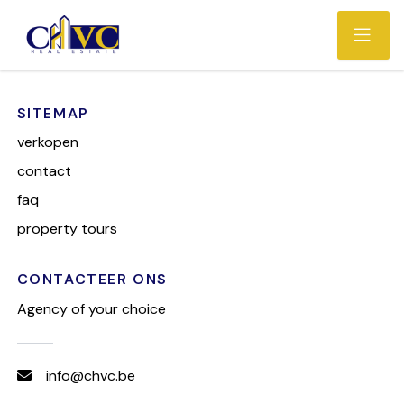
Deze pagina kon niet
gevonden worden.
SITEMAP
verkopen
contact
faq
property tours
CONTACTEER ONS
Agency of your choice
info@chvc.be