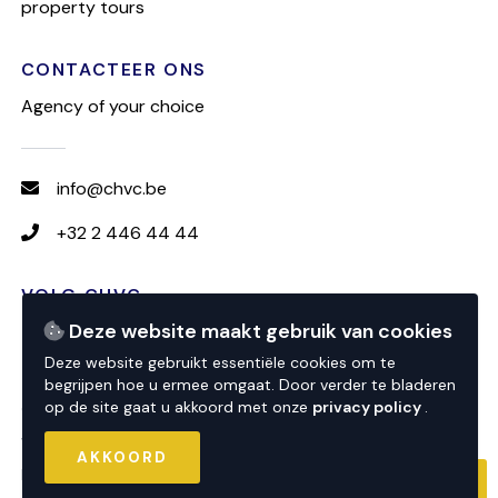
property tours
CONTACTEER ONS
Agency of your choice
info@chvc.be
+32 2 446 44 44
VOLG CHVC
Deze website maakt gebruik van cookies
Deze website gebruikt essentiële cookies om te
begrijpen hoe u ermee omgaat. Door verder te bladeren
op de site gaat u akkoord met onze
privacy policy
.
© 2026 CHVC
website by
nextfloor
AKKOORD
powered by
sweepbright
CONTACTEER ONS