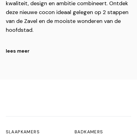
kwaliteit, design en ambitie combineert. Ontdek
deze nieuwe cocon ideaal gelegen op 2 stappen
van de Zavel en de mooiste wonderen van de
hoofdstad.
Deze unit heet Socrates.
lees meer
Op de tweede en derde verdieping, met:
– Eiken parket, gordijnen
– Woonkamer met bergruimte, TV-meubel,
sofa’s, eetkamer
– Gastentoilet
SLAAPKAMERS
BADKAMERS
– Volledig ingerichte keuken