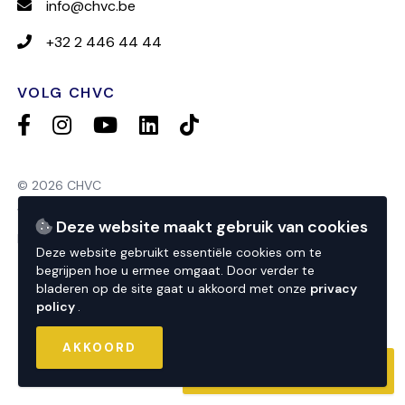
info@chvc.be
+32 2 446 44 44
VOLG CHVC
© 2026 CHVC
website by
nextfloor
Deze website maakt gebruik van cookies
powered by
sweepbright
Deze website gebruikt essentiële cookies om te
privacy
begrijpen hoe u ermee omgaat. Door verder te
bladeren op de site gaat u akkoord met onze
privacy
policy
.
AKKOORD
CONTACTEER ONS