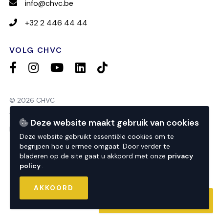
info@chvc.be
+32 2 446 44 44
VOLG CHVC
© 2026 CHVC
website by
nextfloor
Deze website maakt gebruik van cookies
powered by
sweepbright
Deze website gebruikt essentiële cookies om te
privacy
begrijpen hoe u ermee omgaat. Door verder te
bladeren op de site gaat u akkoord met onze
privacy
policy
.
AKKOORD
CONTACTEER ONS