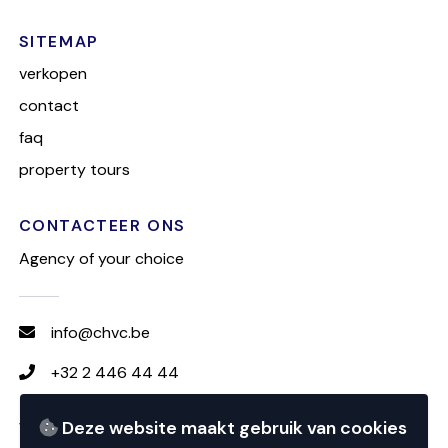
SITEMAP
verkopen
contact
faq
property tours
CONTACTEER ONS
Agency of your choice
info@chvc.be
+32 2 446 44 44
Deze website maakt gebruik van cookies
VOLG CHVC