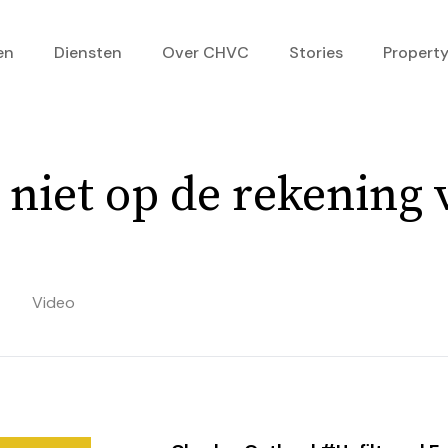
en
Diensten
Over CHVC
Stories
Property
 niet op de rekening 
Video