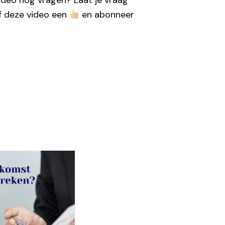
video nog vragen? Laat je vraag
f deze video een
en abonneer