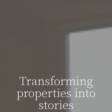
Transforming
properties into
stories